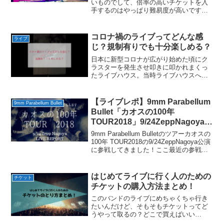
いものでして、倍率の高いチケットを入
手するのはやっぱり難易度が高いですよ
ね。年間数十本ペースでライブに参加し
ているわたしですが、倍率の高いチケッ
トもそれほどでもないチケットも関係な
コロナ禍のライブってどんな感
ライブ
しに基本的に行きたいライ...
じ？規制有りでも十分楽しめる？
日本に新型コロナが広がり始めた頃にク
ラスターを発生させ叩きに叩かれまくっ
たライブハウス。当時ライブハウスへ否
定的な意見をぶつけていた人間の多く
は、おそらく今のライブハウスがどんな
状況になっているか知らないのではない
【ライブレポ】9mm Parabellum
9mm Parabellum Bullet
でしょうか。そしてライブ好...
Bullet「カオスの100年
TOUR2018」9/24ZeppNagoya公
演感想！
9mm Parabellum Bulletのツアーカオスの
100年 TOUR2018の9/24ZeppNagoya公演
に参戦してきました！ここ最近の参戦ラ
イブはどれも久々なライブばっかりでし
たけど、今回の9mmも例に漏れず久しぶ
りでたしか2...
はじめてライブに行く人のための
チケット
チケットの購入方法まとめ！
このバンドのライブにめちゃくちゃ行き
たいんだけど、そもそもチケットってど
うやって取るの？どこで買えばいい
の！？よくライブに行く人からすればも