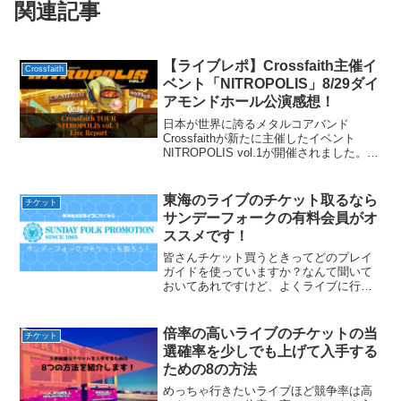
関連記事
【ライブレポ】Crossfaith主催イ
Crossfaith
ベント「NITROPOLIS」8/29ダイ
アモンドホール公演感想！
日本が世界に誇るメタルコアバンド
Crossfaithが新たに主催したイベント
NITROPOLIS vol.1が開催されました。今
回のNITROPOLIS vol.1は東名阪のツアー
となっており、8/29の名古屋ダイヤモン
ドホール公演へ参戦し...
東海のライブのチケット取るなら
チケット
サンデーフォークの有料会員がオ
ススメです！
皆さんチケット買うときってどのプレイ
ガイドを使っていますか？なんて聞いて
おいてあれですけど、よくライブに行く
人ほど特定のプレイガイドよりもとにか
くチケット取れるならどこでもいい！っ
て感じで使ってそうな気はします。わた
倍率の高いライブのチケットの当
チケット
し自身も、基本的に先行抽...
選確率を少しでも上げて入手する
ための8の方法
めっちゃ行きたいライブほど競争率は高