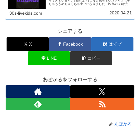
ってきています。わたしが行こうと思っていたライブもそ
りゃもうめちゃくちゃ中止になりました。昨今のCDが売れ
なくなってきたなかで、ミュージシャンは従来のCDを売る
ことからライブを中心としたビ...
2020.04.21
30s-livekids.com
シェアする
X
Facebook
はてブ
LINE
コピー
あぽかるをフォローする
あぽかる