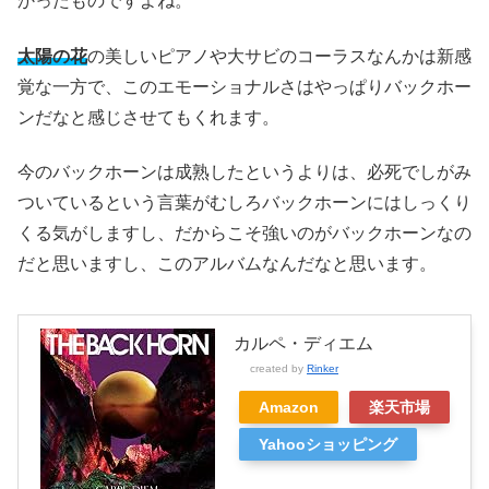
かったものですよね。
太陽の花
の美しいピアノや大サビのコーラスなんかは新感
覚な一方で、このエモーショナルさはやっぱりバックホー
ンだなと感じさせてもくれます。
今のバックホーンは成熟したというよりは、必死でしがみ
ついているという言葉がむしろバックホーンにはしっくり
くる気がしますし、だからこそ強いのがバックホーンなの
だと思いますし、このアルバムなんだなと思います。
カルペ・ディエム
created by
Rinker
Amazon
楽天市場
Yahooショッピング