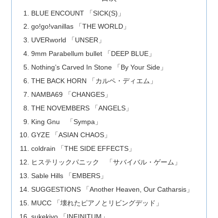
BLUE ENCOUNT 「SICK(S)」
go!go!vanillas 「THE WORLD」
UVERworld 「UNSER」
9mm Parabellum bullet 「DEEP BLUE」
Nothing’s Carved In Stone 「By Your Side」
THE BACK HORN 「カルペ・ディエム」
NAMBA69 「CHANGES」
THE NOVEMBERS 「ANGELS」
King Gnu 「Sympa」
GYZE 「ASIAN CHAOS」
coldrain 「THE SIDE EFFECTS」
ヒステリックパニック 「サバイバル・ゲーム」
Sable Hills 「EMBERS」
SUGGESTIONS 「Another Heaven, Our Catharsis」
MUCC 「壊れたピアノとリビングデッド」
sukekiyo 「INFINITUM」