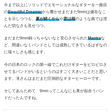
今まで以上にソリッドでエモーショナルなギターを一曲目
の
Beautiful Dreamer
から響かせまだまだ9mmは健在なこ
とを示しつつも、
夏が続くから
や
君は桜
のような曲では澄
んだ切なさも見せつつ。
まだまだ9mm鈍っちゃないなと安心させられた
Mantra
な
ど、間違いなくバンドとしては成熟してきているはずなの
に瑞々しさも感じます。
今の日本のロックの第一線でこれだけギターをピロピロさ
せてるバンドがいるというのはすごく大きいことだと思い
ます。滝さんはまだまだ圧倒的なギターヒーローです。
そしてあらためて、9mmってこんなにも青が似合うバン
ドだったんですね。