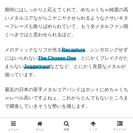
期待にはしっかりと応えてくれて、めちゃくちゃ純度の高
いメタルコアながらニヤニヤさせられるようなクサいギタ
ーフレーズも散りばめられていて、もう全メタルファン聴
くべきではと思わせられるほど。
メロディックなリフが光る
Recapture
、シンガロングせず
にはいられない
The Chosen One
、とにかくブレイクがた
まらない
Juggernaut
などなど、とにかく良質なメタルが
揃っています。
最近の日本の若手メタルコアバンドはホントにめちゃくち
ゃレベル高いですよねぇ、これからとんでもないところま
で躍進していきそうな勢いを感じます。
EMBERS
メニュー
ホーム
検索
トップ
サイドバー