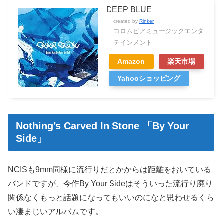
DEEP BLUE
created by
Rinker
コロムビアミュージックエンタ
テインメント
Amazon
楽天市場
Yahooショッピング
Nothing’s Carved In Stone 「By Your
Side」
NCISも9mm同様に流行りだとかからは距離をおいている
バンドですが、今作By Your Sideはそういった流行り廃り
関係なくもっと話題になってもいいのになと思わせるくら
い凄まじいアルバムです。