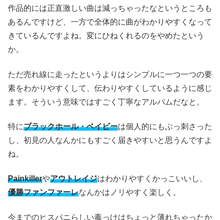
作品的には正直激しい曲は減っちゃったなというところも
あるんですけど、一方で全体的に曲がわかりやすくなって
きているんですよね。変にひねくれるのをやめたという
か。
ただ売れ線に走ったというよりはシンプルに一つ一つの要
素をわかりやすくして、伝わりやすくしているように感じ
ます。そういう意味ではすごく丁寧なアルバムだなと。
特に
ブラックホール・ベイビー
は個人的にもぶっ刺さった
し、初見の人なんかにもすごく届きやすいと思うんですよ
ね。
Painkiller
や
アウトレイジ
はわかりやすくかっこいいし、
優勝ファンファーレ
なんかはノリやすく楽しく。
今までのヒスパニらしい毒っけはちょっと薄れちゃったか