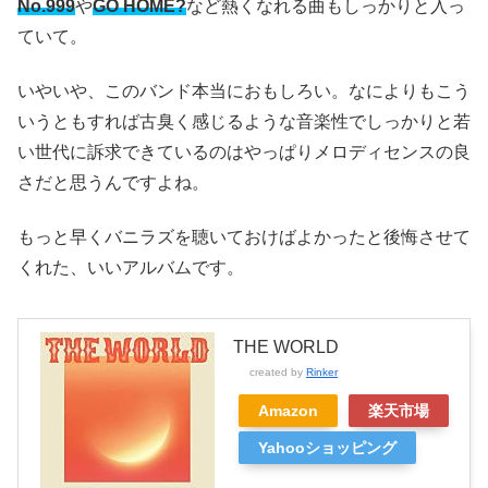
No.999
や
GO HOME?
など熱くなれる曲もしっかりと入っ
ていて。
いやいや、このバンド本当におもしろい。なによりもこう
いうともすれば古臭く感じるような音楽性でしっかりと若
い世代に訴求できているのはやっぱりメロディセンスの良
さだと思うんですよね。
もっと早くバニラズを聴いておけばよかったと後悔させて
くれた、いいアルバムです。
THE WORLD
created by
Rinker
Amazon
楽天市場
Yahooショッピング