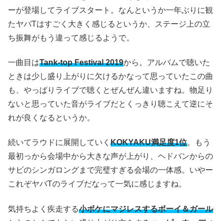
ーが登場してライブスタート。なんというか一年ぶりに観
たヤバTはすごく大きく感じるというか、ステージ上の立
ち振舞がもう違って感じるようで。
一曲目は
Tank-top Festival 2019
から。アルバムで聴いた
ときは少し盛り上がりに欠けるかなって思っていたこの曲
も、やっぱりライブで聴くとぜんぜん違いますね。物足り
ないと思っていた音がライブだとくっきり聴こえて逆にそ
れが良くなるというか。
続いてラウドに展開していく
KOKYAKU満足度1位
。もう
最初っから会場中から大きな声が上がり、ヘドバンからの
サビのシンガロングまで完璧すぎる会場の一体感。いやー
これぞヤバTのライブだなって一気に感じますね。
気持ちよく疾走する
小ボケにマジレスするボーイ＆ガール