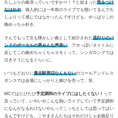
久しぶりの曲演っていいですかー！？と始まった
気をつけ
なはれや
。個人的には一年前のライブでも聴いてるんで久
しぶりって感じではなかったんですけども、やっぱりこの
曲めっちゃ好き。
そんでもって次も懐かしい曲として紹介された
流行りのバ
ンドのボーカルの男みんな声高い
。アホっぽいタイトルに
反してこの曲めちゃくちゃエモくって。シンガロングでは
泣きそうになるぐらいに。
いつもどおりに
貴志駅周辺なんもない
のコールアンドレス
ポンスでは会場にしっかりと媚びを売って。笑
MCではたびたび
予定調和のライブにはしたくない！
って
言っていて、いやいやこんな熱いライブしていて予定調和
になんかなるわけないやんってこっちとしては思ってはい
るんですけども、こやまさんたちはそれだけじゃあ物足り