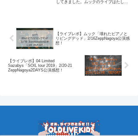
してきました。ムックのライブはたしか
高校ぐらいのとき、是空だとか朽木だか
のリリースの頃に参戦したライブ以来で
もはや記憶は遥か彼方……実質はじめて
のムック参...
【ライブレポ】ムック「壊れたピアノと
リビングデッド」2/16ZeppNagoya公演感
想！
【ライブレポ】04 Limited
Sazabys「SOIL tour 2019」2/20-21
ZeppNagoya2DAYS公演感想！