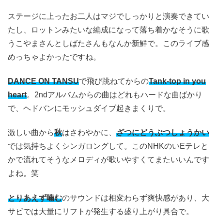
ステージに上ったお二人はマジでしっかりと演奏できてい
たし、ロットンみたいな編成になって落ち着かなそうに歌
うこやまさんとしばたさんもなんか新鮮で。このライブ感
めっちゃよかったですね。
DANCE ON TANSU
で飛び跳ねてからの
Tank-top in you
heart
。2ndアルバムからの曲はどれもハードな曲ばかり
で、ヘドバンにモッシュダイブ起きまくりで。
激しい曲から
秋
はさわやかに、
ざつにどうぶつしょうかい
では気持ちよくシンガロングして。このNHKのいEテレと
かで流れてそうなメロディが歌いやすくてまたいいんです
よね。笑
とりあえず噛む
のサウンドは相変わらず爽快感があり、大
サビでは大量にリフトが発生する盛り上がり具合で。