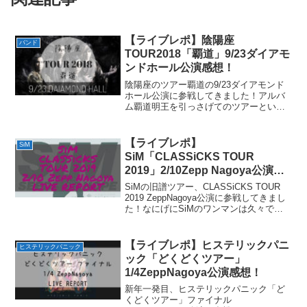
【ライブレポ】陰陽座
バンド
TOUR2018「覇道」9/23ダイアモ
ンドホール公演感想！
陰陽座のツアー覇道の9/23ダイアモンド
ホール公演に参戦してきました！アルバ
ム覇道明王を引っさげてのツアーという
ことで、覇道明王が今まで以上にメタル
色が強いアルバムだったこともあって凄
いライブになるだろうなーって思いなが
【ライブレポ】
SiM
ら楽しみにしていまし...
SiM「CLASSiCKS TOUR
2019」2/10Zepp Nagoya公演感
想！
SiMの旧譜ツアー、CLASSiCKS TOUR
2019 ZeppNagoya公演に参戦してきまし
た！なにげにSiMのワンマンは久々で、
さらには旧譜ツアーということでいろん
な曲が聴けそうだなーとめちゃくちゃ楽
しみでした。2018年の名古屋...
【ライブレポ】ヒステリックパニ
ヒステリックパニック
ック「どくどくツアー」
1/4ZeppNagoya公演感想！
新年一発目、ヒステリックパニック「ど
くどくツアー」ファイナル