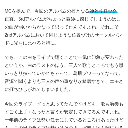
MCを挟んで、今回のアルバムの核となる
ゆとりロック
。
正直、3rdアルバムがちょっと微妙に感じてしまうのはこ
の曲が弱いからかなって思ってたんですよね、それこそ
2ndアルバムにおいて同じような位置づけのサークルバン
ドに光をに比べると特に。
でも、この曲をライブで聴くことで一気に印象が変わった
というか。曲のラストのほう、三人で歌うところでもう思
いっきり持っていかれちゃって、鳥肌ブワーってなって。
音源で聞くよりも三人の声の重なりが綺麗すぎて、エモさ
に打ちひしがれてしまいました。
今回のライブ、ずっと思ってたんですけども、歌も演奏も
すごく上手くなったと言うか安定してきてるんですよね。
一年前のライブは勢い任せにしているところはあったけど
も、この日のライブは勢いはそのまま演奏も歌も雑になる