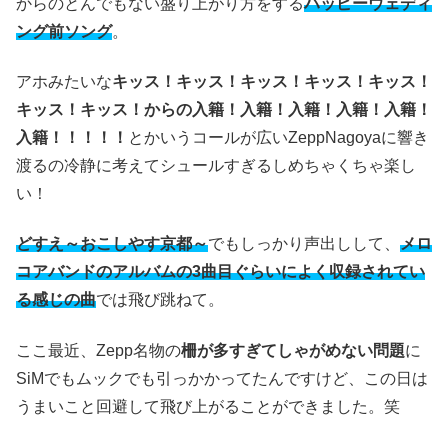
からのとんでもない盛り上がり方をする
ハッピーウェディ
ング前ソング
。
アホみたいな
キッス！キッス！キッス！キッス！キッス！
キッス！キッス！からの入籍！入籍！入籍！入籍！入籍！
入籍！！！！！
とかいうコールが広いZeppNagoyaに響き
渡るの冷静に考えてシュールすぎるしめちゃくちゃ楽し
い！
どすえ～おこしやす京都～
でもしっかり声出しして、
メロ
コアバンドのアルバムの3曲目ぐらいによく収録されてい
る感じの曲
では飛び跳ねて。
ここ最近、Zepp名物の
柵が多すぎてしゃがめない問題
に
SiMでもムックでも引っかかってたんですけど、この日は
うまいこと回避して飛び上がることができました。笑