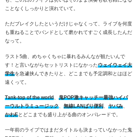
ことなくしっかりと演れていて。
ただブレイクしたというだけじゃなくって、ライブを何度
も重ねることでバンドとして磨かれてすごく成長したんだ
なって。
ラスト5曲、めちゃくちゃに暴れるみんなが観たいんで
す！と言いながらセットリストになかった
ウェイウェイ大
学生
を急遽挟んできたりと、どこまでも予定調和とはほど
遠くって。
Tank-top of the world
、
鬼POP激キャッチー最強ハイパ
ーウルトラミュージック
、
無線LANばり便利
、
ヤバみ
、
かわE
とどこまでも盛り上がる曲のオンパレードで。
一年前のライブではまだタイトルも決まっていなかった鬼