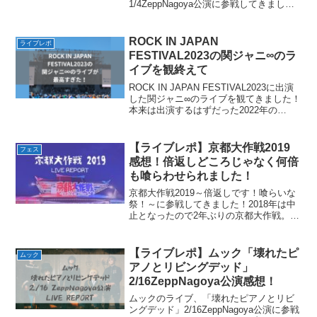
1/4ZeppNagoya公演に参戦してきまし
た！年末に観たメリロのヒステリックパ
ニックがめちゃくちゃよくって、そのま
ま勢いでチケット取っちゃって2019年の
ROCK IN JAPAN
ライブレポ
ライブ初めをヒステリッ...
FESTIVAL2023の関ジャニ∞のラ
イブを観終えて
ROCK IN JAPAN FESTIVAL2023に出演
した関ジャニ∞のライブを観てきました！
本来は出演するはずだった2022年の
ROCK IN JAPAN FESTIVALは台風の影
響で中止になってしまい、1年越しのリベ
ンジがついに果た...
【ライブレポ】京都大作戦2019
フェス
感想！倍返しどころじゃなく何倍
も喰らわせられました！
京都大作戦2019～倍返しです！喰らいな
祭！～に参戦してきました！2018年は中
止となったので2年ぶりの京都大作戦。さ
らには2017年も雷雲による中断もあった
りで、とにかく因縁といってもいい念願
の2019年の京都大作戦開催。倍返しで
【ライブレポ】ムック「壊れたピ
ムック
す！喰ら...
アノとリビングデッド」
2/16ZeppNagoya公演感想！
ムックのライブ、「壊れたピアノとリビ
ングデッド」2/16ZeppNagoya公演に参戦