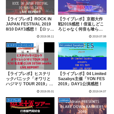
【ライブレポ】ROCK IN
【ライブレポ】京都大作
JAPAN FESTIVAL 2019
戦2019感想！倍返しどこ
8/10 DAY3感想！【ロッキ
ろじゃなく何倍も喰らわ
ン】
せられました！
2019.08.11
2019.07.08
ヒステリックパニック
04 Limited Sazabys
【ライブレポ】ヒステリ
【ライブレポ】04 Limited
ックパニック「オワリと
Sazabys主催「YON FES
ハジマリ TOUR 2019」
2019」DAY1公演感想！
4/30名古屋CLUB 3STAR
2019.05.01
2019.04.07
imaike公演感想！
ライブレポ
coldrain