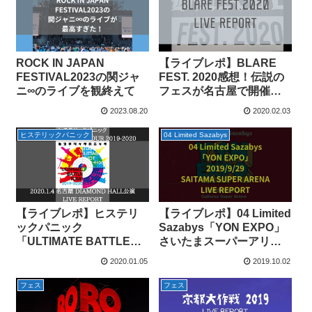
ROCK IN JAPAN
【ライブレポ】BLARE
FESTIVAL2023の関ジャ
FEST. 2020感想！伝説の
ニ∞のライブを観終えて
フェスが名古屋で開催さ
れました！
2023.08.20
2020.02.03
ヒステリックパニック
04 Limited Sazabys
【ライブレポ】ヒステリ
【ライブレポ】04 Limited
ックパニック
Sazabys「YON EXPO」
「ULTIMATE BATTLE
さいたまスーパーアリー
TOUR 2019-2020」1/4名
ナ公演感想！
2020.01.05
2019.10.02
古屋ダイアモンドホール
公演感想！
フェス
フェス