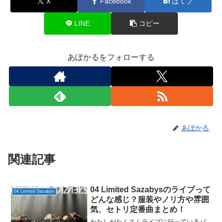
X
Facebook
はてブ
LINE
コピー
あぽかるをフォローする
あぽかる
関連記事
04 Limited Sazabysのライブって
04 Limited Sazabys
どんな感じ？服装やノリ方や雰囲
気、セトリ定番曲まとめ！
わたしがたくさんライブに行っているバ