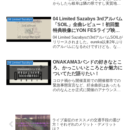
からしたら岐阜は隣の県ですし実質地元
みないなものですし、今回いつもより少
しだけ足を伸ばして岐阜公演への参戦を
決めました。SOIL ...
04 Limited Sazabys 3rdアルバム
04 Limited Sazabys
「SOIL」全曲レビュー！初回盤
特典映像にYON FESライブ映像
も！
04 Limited Sazabysの3rdアルバムSOILが
リリースされました。eureka以来2年ぶり
のアルバムになるわけですけども、なん
かすごく久しぶりに感じてしまいます
ね。というかめっちゃ待ち遠しかったで
す。というわけで今回はフォー...
ONAKAMA3バンドの好きなとこ
04 Limited Sazabys
ろ、かっこいいところとか魅力に
ついてただ語りたい！
コロナ禍から開催直前での開催都市での
緊急事態宣言など、紆余曲折はあったも
ののなんとか正式に開催のアナウンスま
でこぎつけたONAKAMA 2021。めちゃく
ちゃ楽しみにしていた、04 Limited
Sazabys・BLUE ENCOUNT・...
ライブ遠征のオススメの交通手段の選び
方！それぞれのメリット・デメリット
は？