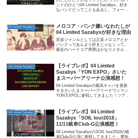
ンドのひとつ04 Limited Sazabys。好き
なバンドだってこともあるし、フォーリ
ミの地元名古屋に住んでいるということ
もあってライブを観る機会が多く自然と
ライブ参戦数も増えますね。これからワ
メロコア・パンク嫌いなわたしが
04 Limited Sazabys
ンマン...
04 Limited Sazabysが好きな理由
音楽ジャンルとしては正直メロコアとか
パンクってあんまり好きじゃなくって。
最近のハードコア界隈はかなりメタル寄
りになっているのでそちらは好きではあ
るんですけども。ジャンルでくくらず
に、バンド単位では好きなバンドっての
【ライブレポ】04 Limited
04 Limited Sazabys
はいくつかいることはいるん...
Sazabys「YON EXPO」さいた
まスーパーアリーナ公演感想！
04 Limited Sazabysの最高キャパを更新
するさいたまスーパーアリーナワンマン
YON EXPOに参戦してきました！ツアー
ファイナルやアニバーサリーだとかの特
に節目というわけでもないアリーナワン
マンということで、なんというかフォ
【ライブレポ】04 Limited
04 Limited Sazabys
ー...
Sazabys「SOIL tour2018」
11/11岐阜Club-G公演感想！
04 Limited SazabysのSOIL tour2018の岐
阜Club-G公演に参戦してきました。愛知