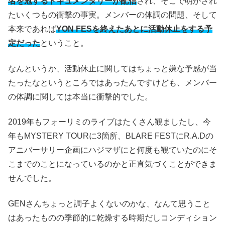
名を冠するドキュメンタリーが配信
され、そこで明かされ
たいくつもの衝撃の事実。メンバーの体調の問題、そして
本来であれば
YON FESを終えたあとに活動休止をする予
定だった
ということ。
なんというか、活動休止に関してはちょっと嫌な予感が当
たったなというところではあったんですけども、メンバー
の体調に関しては本当に衝撃的でした。
2019年もフォーリミのライブはたくさん観ましたし、今
年もMYSTERY TOURに3箇所、BLARE FESTにR.A.Dの
アニバーサリー企画にハジマザにと何度も観ていたのにそ
こまでのことになっているのかと正直気づくことができま
せんでした。
GENさんちょっと調子よくないのかな、なんて思うこと
はあったものの季節的に乾燥する時期だしコンディション