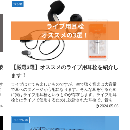
持ち物
策
【厳選3選】オススメのライブ用耳栓を紹介し
ます！
す
ライブはとても楽しいものですが、生で聴く音楽は大音量
放
で耳へのダメージが心配になります。そんな耳を守るため
け
に実はライブ用耳栓というものが存在します。ライブ用耳
雨
栓とはライブで使用するために設計された耳栓で、音を遮
断するのではなく耳に安全なレベル...
24
2024.05.06
ライブレポ