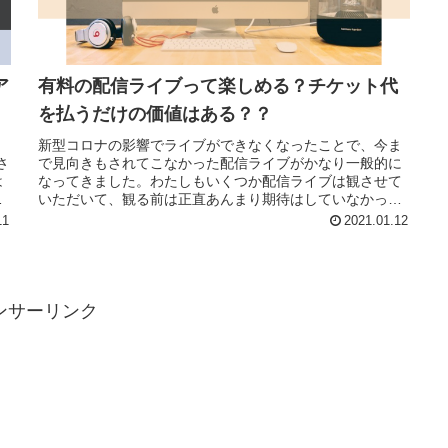
ア
有料の配信ライブって楽しめる？チケット代
を払うだけの価値はある？？
新型コロナの影響でライブができなくなったことで、今ま
さ
で見向きもされてこなかった配信ライブがかなり一般的に
は
なってきました。わたしもいくつか配信ライブは観させて
事
いただいて、観る前は正直あんまり期待はしていなかった
んですよ。チケット代はそれなりに...
11
2021.01.12
ンサーリンク