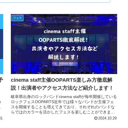
フェス
予
cinema staff主催OOPARTS楽しみ方徹底解
説！出演者やアクセス方法など紹介します！
！
岐阜県出身のロックバンドcinema staffが毎年開催している
の
ロックフェスOOPARTS近年では様々なバンドが主催フェ
ス
スを開催することも増えてきており、それぞれのバンドな
ら
らではのカラーを活かしたフェスを楽しむことができます
そんなバンド主...
31
2024.10.29