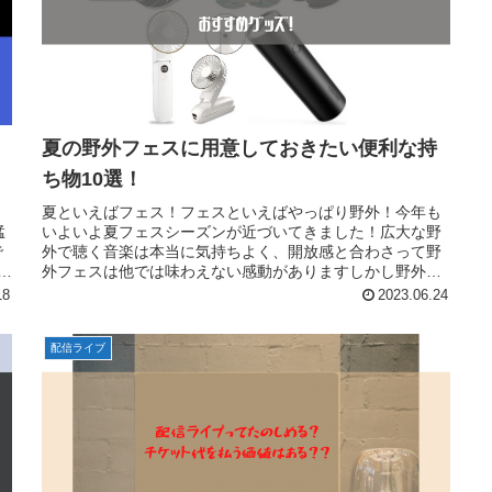
た
夏の野外フェスに用意しておきたい便利な持
ち物10選！
夏といえばフェス！フェスといえばやっぱり野外！今年も
猛
いよいよ夏フェスシーズンが近づいてきました！広大な野
で
外で聴く音楽は本当に気持ちよく、開放感と合わさって野
ら
外フェスは他では味わえない感動がありますしかし野外と
いうことで天候に雨などの天候はも...
18
2023.06.24
配信ライブ